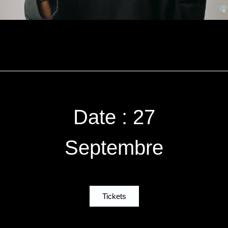
Date : 27
Septembre
Tickets