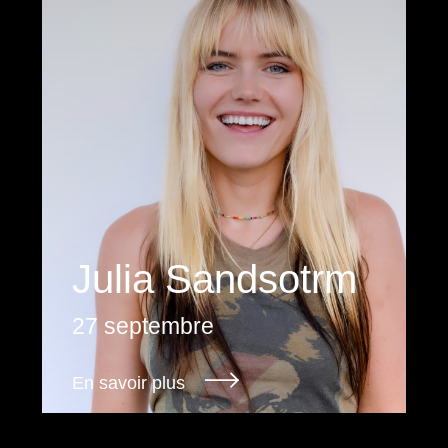
Julia Sandsotrm
27 septembre
En savoir plus