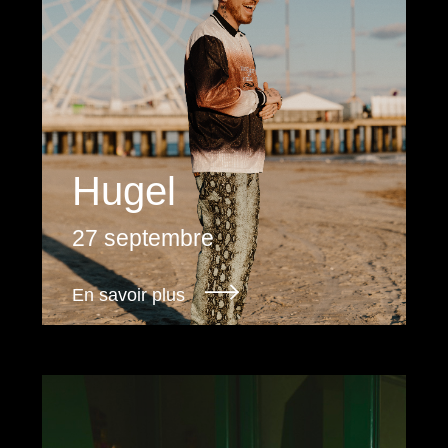
Hugel
27 septembre
En savoir plus