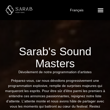
casino pin-up
1 casino gagnant
épingler
1 victoire
jet chanceux
aviateur 1 victoire
mosbet
jet chanceux
pari pin-up
casino mostbet
mosbet
épingler
1 victoire
1win aviateur
1win kz
Mostbet Aviator
Machine à sous 1win
jeu de casino pin-up
4rabet bd
jet chanceux
Casino 1win
4rabet bangladesh
casino pin-up
Mostbet
1 victoire
jet chanceux
4rabet pakistan
épingler
1 victoire kz
connexion Mostbet Aviator
1 victoire
casino mosbet
casino pin-up
mosbet inde
pin up casino inde
Mostbet KZ
Mostbet
mosbet
1win apostas
1 victoire
мостбет
parimatch
pin-up kz
1win dit-il
Mostbet
mise 4x
parimatch
mosbet
aviateur
jet laqué
Casino 1win
Français
Sarab's Sound
Masters
Dévoilement de notre programmation d'artistes
Préparez-vous, car nous dévoilons progressivement une
programmation explosive, remplie de surprises majeures qui
marqueront les esprits. Pour être sûr d'être parmi les premiers à
entendre ces annonces passionnantes, rejoignez notre liste
d'attente. L'attente monte et nous avons hâte de partager avec
vous les moments qui battront au cœur du festival. Restez