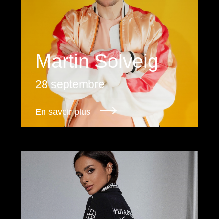
Martin Solveig
28 septembre
En savoir plus