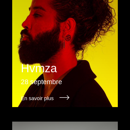
Hvmza
28 septembre
En savoir plus