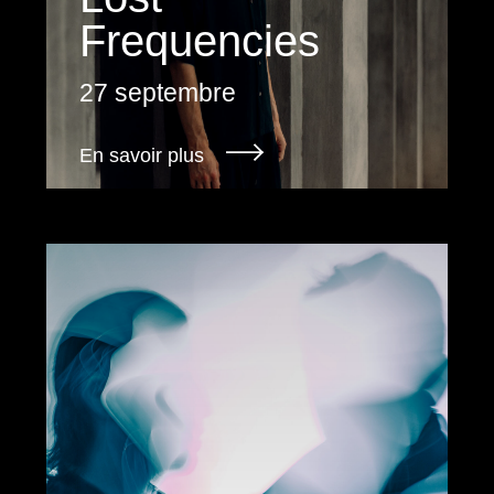
Frequencies
27 septembre
En savoir plus