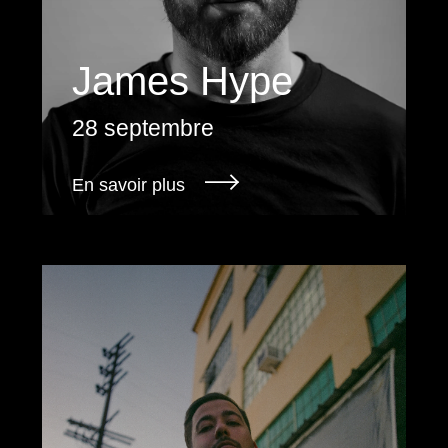
James Hype
28 septembre
En savoir plus