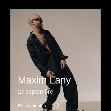
Maxim Lany
27 septembre
En savoir plus